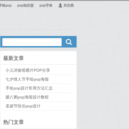
手绘pop
pop知识堂
pop字体
Ą
关注我
ő
最新文章
小儿消食咀嚼片POP分享
七夕情人节手绘pop海报
手绘pop设计常用方法汇总
腊八粥pop海报设计教程
圣诞节快乐pop设计
热门文章