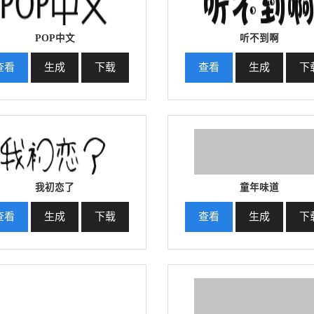
POP中文
听不到啊
查看
生成
下载
查看
生成
下
我初恋了
童年味道
查看
生成
下载
查看
生成
下