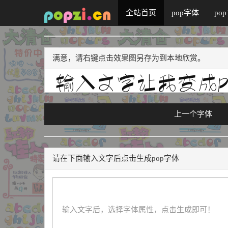
全站首页
pop字体
pop
满意，请右键点击效果图另存为到本地欣赏。
上一个字体
请在下面输入文字后点击生成pop字体