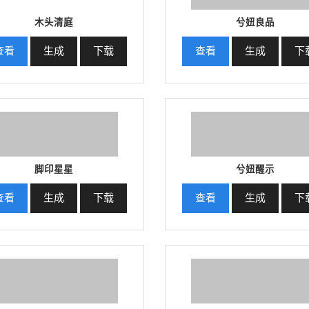
木头清庭
兮妞良品
查看
生成
下载
查看
生成
下
脚印星星
兮妞醒示
查看
生成
下载
查看
生成
下