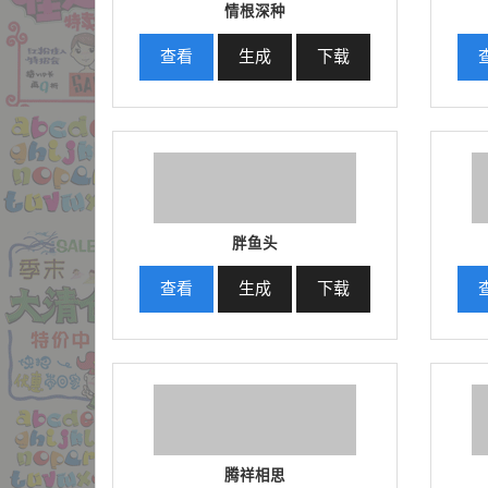
情根深种
查看
生成
下载
胖鱼头
查看
生成
下载
腾祥相思