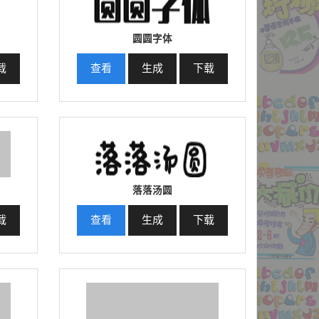
圆圆字体
载
查看
生成
下载
落落汤圆
载
查看
生成
下载