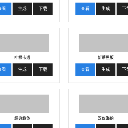
查看
生成
下载
查看
生成
下
叶根卡通
新蒂黑板
查看
生成
下载
查看
生成
下
经典趣体
汉仪海韵