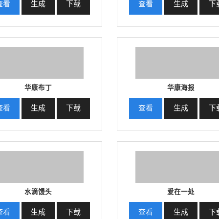
查看
生成
下载
查看
生成
下
华康布丁
华康海报
查看
生成
下载
查看
生成
下
水滴馒头
爱在一处
查看
生成
下载
查看
生成
下